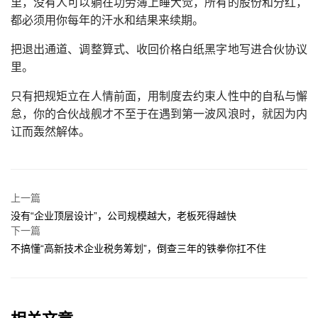
里，没有人可以躺在功劳簿上睡大觉，所有的股份和分红，
都必须用你每年的汗水和结果来续期。
把退出通道、调整算式、收回价格白纸黑字地写进合伙协议
里。
只有把规矩立在人情前面，用制度去约束人性中的自私与懈
怠，你的合伙战舰才不至于在遇到第一波风浪时，就因为内
讧而轰然解体。
上一篇
没有“企业顶层设计”，公司规模越大，老板死得越快
下一篇
不搞懂“高新技术企业税务筹划”，倒查三年的铁拳你扛不住