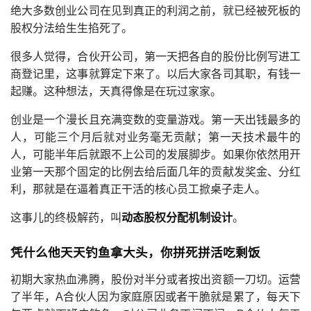
绝大多数创业公司在见到真正的利润之前，就已经被死板的
股权分法给生生掐死了。
很多人觉得，合伙开公司，第一天把各自的股份比例写进工
商登记里，这事就算定下来了。以后大家各司其职，有钱一
起赚。这种想法，天真得像是在玩过家家。
创业是一个漫长且充满变数的变量游戏。第一天出钱最多的
人，可能三个月后就对业务毫无贡献；第一天技术最牛的
人，可能半年后就跟不上公司的发展脚步。如果你依然用开
业第一天那个固定的比例去给后面几年的贡献发奖金、分红
利，那就是在逼着真正干活的核心员工掀桌子走人。
这事儿的终极解药，叫
动态股权分配机制设计
。
凭什么他天天钓鱼拿大头，你拼死拼活吃剩饭
初期大家热血沸腾，股份对半分或者按出资额一刀切。运营
了半年，A合伙人因为家庭原因或者干脆就是累了，每天下