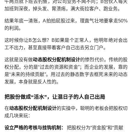
午两点就下班去钓鱼，对公司业务不闻不问；B合伙人每天
加班到深夜，掉头发、胃溃疡，满大街拉客户、跑业务。
结果年底一清账，A拍拍屁股过来，理直气壮地要拿走50%
的利润。
这时候你让B怎么想？B如果是个正常人，他明年绝对会出
工不出力，甚至直接带着客户自己出去另立门户。
这就是没有做
动态股权分配机制设计
的惨烈代价。传统的股
权分配，分的是“过去的资源和资金”；而企业的发展，靠的
是“未来的持续贡献”。用过去的静态数字去框死未来的动态
发展，本身就是反人性的。
把股份做成“活水”，让混日子的人自己出局
在
动态股权分配机制设计
的实操中，聪明的老板会把股权切
成几块来玩：
设立严格的考核与挂钩机制：
把股权分为“资金股”和“贡献