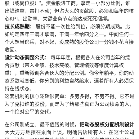
股（或岗位股）”。资金股进工商，拿走一小部分比例，谁
出钱谁拿，雷打不动；但占大头的贡献股，必须和每年的核
心KPI、出勤率、关键业务节点的达成死死捆绑。
拉长成熟期：
股份不能一次性给到位，必须分期成熟。比
如约定四年干满才拿满，干满一年给四分之一。中间任何一
个人想当逃兵，对不起，没成熟的股份公司一分钱不花直接
收回。
设计动态调整公式：
每年年底，根据各人在公司当年的综
合贡献（带入业绩、技术突破、管理绩效等维度计算权
重），重新微调各合伙人的分配比例。你今年躺平，你的动
态系数就变低，你分到的利益自然缩水，逼着所有人必须保
持在线状态。
这套机制的核心逻辑很简单：多劳多得，不劳不得。它不是
为了克扣谁的股份，而是为了给那些真正为公司续命的人，
一个绝对公平的交代。
在公司刚成立、最不值钱的时候，把
动态股权分配机制设计
大大方方地摆在桌面上谈。明确告诉所有人：在这个公司