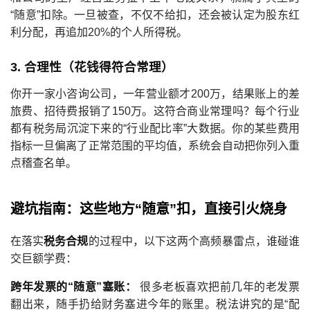
“随意”扣除。一旦被查，不仅不给扣，还会被认定为股东红
利分配，再追加20%的个人所得税。
3. 合理性（花钱得符合常理）
你开一家小咨询公司，一年营业额才200万，结果账上的差
旅费、招待费报销了150万。这符合商业常理吗？每个行业
都有税务局沉淀下来的“行业配比率”大数据。你的某些费用
指标一旦偏离了正常范围的平均值，系统会自动把你列入重
点稽查名单。
避坑指南：这些地方“随意”扣，直接引火烧身
在落实
税务合规
的过程中，以下这两个高频暴雷点，谁碰谁
交巨额学费：
跨年发票的“随意”塞账：
很多老板喜欢把前几年的老发票
翻出来，随手扔给财务塞进今年的账里。税法讲究的是“配