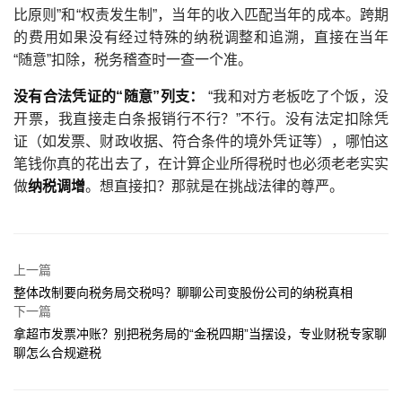
比原则”和“权责发生制”，当年的收入匹配当年的成本。跨期
的费用如果没有经过特殊的纳税调整和追溯，直接在当年
“随意”扣除，税务稽查时一查一个准。
没有合法凭证的“随意”列支：
“我和对方老板吃了个饭，没
开票，我直接走白条报销行不行？”不行。没有法定扣除凭
证（如发票、财政收据、符合条件的境外凭证等），哪怕这
笔钱你真的花出去了，在计算企业所得税时也必须老老实实
做
纳税调增
。想直接扣？那就是在挑战法律的尊严。
上一篇
整体改制要向税务局交税吗？聊聊公司变股份公司的纳税真相
下一篇
拿超市发票冲账？别把税务局的“金税四期”当摆设，专业财税专家聊
聊怎么合规避税