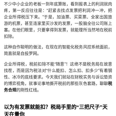
不少中小企业的老板一到年底算账，看到报表上的利润就肉
疼，第一反应往往是：“赶紧去找点发票把利润冲一冲，把
企业所得税压下来。”于是，加油票、买菜票、全家出国旅
游的机票，甚至连家里买沙发的发票，一股脑全往公司账上
塞。在他们眼里，只要拿得到发票，就能理所当然地在税前
扣除。
这种自作聪明的做法，在现在的智能化税务风控系统面前，
简直就是自投罗网。
企业所得税，税前扣除不能“随意”！这绝不是税务局在故意
找茬，而是因为税法对“什么能扣、怎么扣、扣多少”有着钢
性、冰冷的底线要求。今天我们就站在财税实务与诉讼垫资
的博弈视角，就事论事地撕开税前的那些灰色套路，聊聊
税
务合规
的刚性红线。
以为有发票就能扣？税局手里的“三把尺子”天
天在量你