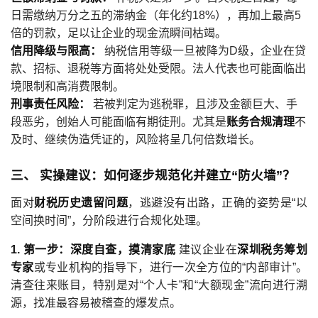
日需缴纳万分之五的滞纳金（年化约18%），再加上最高5
倍的罚款，足以让企业的现金流瞬间枯竭。
信用降级与限高：
纳税信用等级一旦被降为D级，企业在贷
款、招标、退税等方面将处处受限。法人代表也可能面临出
境限制和高消费限制。
刑事责任风险：
若被判定为逃税罪，且涉及金额巨大、手
段恶劣，创始人可能面临有期徒刑。尤其是
账务合规清理
不
及时、继续伪造凭证的，风险将呈几何倍数增长。
三、 实操建议：如何逐步规范化并建立“防火墙”？
面对
财税历史遗留问题
，逃避没有出路，正确的姿势是“以
空间换时间”，分阶段进行合规化处理。
1. 第一步：深度自查，摸清家底
建议企业在
深圳税务筹划
专家
或专业机构的指导下，进行一次全方位的“内部审计”。
清查往来账目，特别是对“个人卡”和“大额现金”流向进行溯
源，找准最容易被稽查的爆发点。