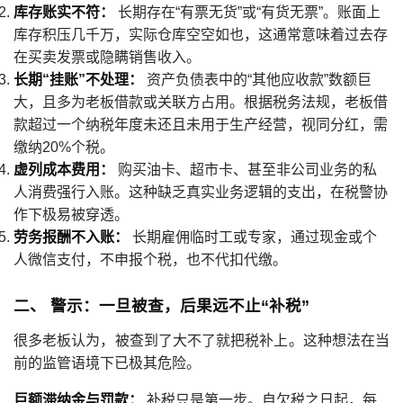
库存账实不符：
长期存在“有票无货”或“有货无票”。账面上
库存积压几千万，实际仓库空空如也，这通常意味着过去存
在买卖发票或隐瞒销售收入。
长期“挂账”不处理：
资产负债表中的“其他应收款”数额巨
大，且多为老板借款或关联方占用。根据税务法规，老板借
款超过一个纳税年度未还且未用于生产经营，视同分红，需
缴纳20%个税。
虚列成本费用：
购买油卡、超市卡、甚至非公司业务的私
人消费强行入账。这种缺乏真实业务逻辑的支出，在税警协
作下极易被穿透。
劳务报酬不入账：
长期雇佣临时工或专家，通过现金或个
人微信支付，不申报个税，也不代扣代缴。
二、 警示：一旦被查，后果远不止“补税”
很多老板认为，被查到了大不了就把税补上。这种想法在当
前的监管语境下已极其危险。
巨额滞纳金与罚款：
补税只是第一步。自欠税之日起，每