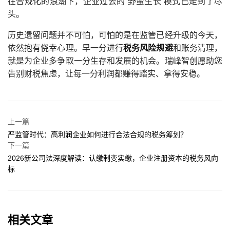
在合规化的浪潮下，企业过去的“野蛮生长”模式已走到了尽
头。
历史遗留问题并不可怕，可怕的是在监管已经升级的今天，
依然抱有侥幸心理。早一分进行
税务风险规避
和账务清理，
就是为企业多争取一分生存和发展的机会。瑞峰智创愿助您
告别财税焦虑，让每一分利润都赚得踏实、拿得安稳。
上一篇
严监管时代：高利润企业如何进行合法合规的税务筹划？
下一篇
2026新公司法深度解读：认缴制变实缴，企业注册资本的税务风向
标
相关文章