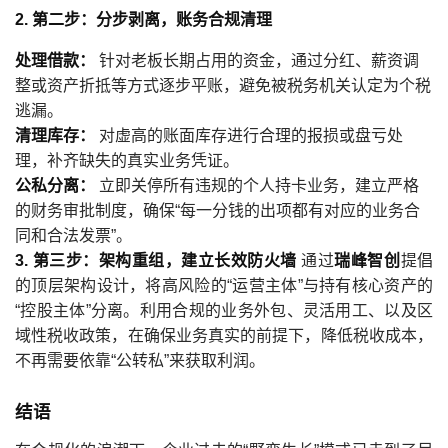
2. 第二步：分步剥离，账务合规清理
处理借款：
针对老板长期占用的资金，通过分红、薪资调
整或资产折抵等方式逐步平账，避免被税务机关认定为个税
逃漏。
清理库存：
对虚高的账面库存进行合理的报损或盘亏处
理，补齐缺失的真实业务凭证。
公私分离：
立即关停所有违规的个人持卡业务，建立严格
的财务审批制度，确保“每一分钱的出项都有对应的业务合
同和合法发票”。
3. 第三步：架构重组，建立长效防火墙
通过
瑞峰智创
提倡
的顶层架构设计，将高风险的“运营主体”与持有核心资产的
“控股主体”分离。利用合规的业务外包、灵活用工、以及区
域性税收政策，在确保业务真实的前提下，降低税收成本，
不再需要依靠“公转私”来获取利润。
结语