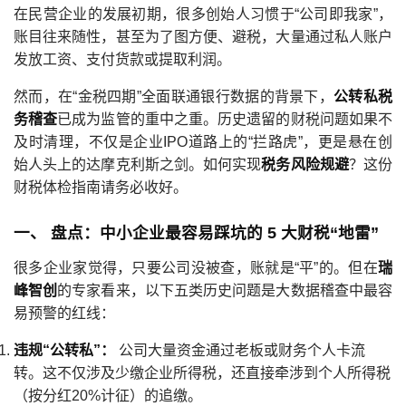
在民营企业的发展初期，很多创始人习惯于“公司即我家”，
账目往来随性，甚至为了图方便、避税，大量通过私人账户
发放工资、支付货款或提取利润。
然而，在“金税四期”全面联通银行数据的背景下，
公转私税
务稽查
已成为监管的重中之重。历史遗留的财税问题如果不
及时清理，不仅是企业IPO道路上的“拦路虎”，更是悬在创
始人头上的达摩克利斯之剑。如何实现
税务风险规避
？这份
财税体检指南请务必收好。
一、 盘点：中小企业最容易踩坑的 5 大财税“地雷”
很多企业家觉得，只要公司没被查，账就是“平”的。但在
瑞
峰智创
的专家看来，以下五类历史问题是大数据稽查中最容
易预警的红线：
违规“公转私”：
公司大量资金通过老板或财务个人卡流
转。这不仅涉及少缴企业所得税，还直接牵涉到个人所得税
（按分红20%计征）的追缴。