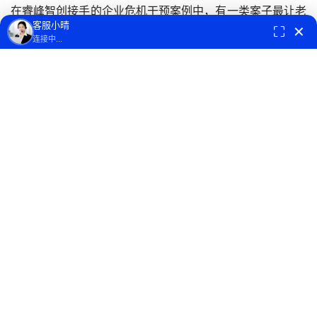
在睿峰智创接手的企业危机干预案例中，有一类案子最让老
客服小晴
板们夜不能寐，那就是：
历史税务遗留问题
。
⛶
✕
连接中...
最常见的场景是这样的：公司前几年野蛮生长，为了少交
税，老板让财务去外面“买”了一批进项发票，或者搞了“内外
两套账”，把大量无票收入进了私卡。现在公司做大了，准
备拉风投、准备并购，或者干脆不想干了准备注销。
结果法务和审计一进场，或者税务局的清税通知一发下来，
当年的那些“烂账”就像埋在地下的地雷，轰的一声全炸了。
面对这些历史遗留的税务炸弹，很多老板的第一反应不是去
排雷，而是试图“捂盖子”。但现实是，在金税四期“以数治
税”的今天，你以为的退路，往往是把自己送进去的绝路。
要想安全着陆，必须先戒掉以下三个致命的“保命幻觉”。
幻觉一：“找个农村老大爷换成法人，我就能安全脱身”
这是前几年中介圈里最爱忽悠人的套路：公司有税务烂账？
花几万块钱，找个偏远地区、名下连个电瓶车都没有的人过