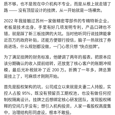
质不够，也不是败在中介机构不专业，而是从根上就走错了
路 —— 没有顶层设计的挂牌，从一开始就是一场裸奔。
2022 年我接触过苏州一家做精密零部件的专精特新企业，
老板是技术出身，手里有好几项发明专利，产品口碑也不
错，就是踩了新三板挂牌的大坑。当时他听同行说挂牌能拿
近百万的政府补贴，还能方便银行授信，脑子一热就找了券
商进场，什么规划都没做，一门心思只想 “快点挂牌”。
为了满足挂牌的财务标准，他硬调了两年的报表，把原本应
该分期确认的收入提前结转，还放宽了核心客户的账期冲规
模，最后光补税就补了近 200 万。折腾了一年多，牌总算
是挂上了，可麻烦才刚刚开始。
首先是股权架构的坑，公司成立以来就是夫妻二人持股，实
控人占股 95%，既没有预留员工期权池，也没有做任何控
制权隔离设计。挂牌之后想绑定核心研发团队，发现股权稀
释的空间几乎没有；想引入机构投资，人家一看股权高度集
中，治理结构形同虚设，根本不敢投。