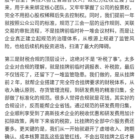
来，用于未来绑定核心团队，又牢牢掌握了公司的投票权，
完全不用担心股权稀释后失去控制权。同时，我们提前一年
就按照公众公司的标准，规范了三会一层的运作规则、关联
交易的审批流程，不是挂牌前临时补一堆会议材料，而是让
企业真正建立起规范的治理体系，从根源上规避了监管风
险，也给后续机构投资进场，扫清了最大的障碍。
第三是财税合规的顶层设计，这绝对不是 “补税了事”。太多
企业对合规的理解，就是挂牌前临时调报表、补税款，最后
不仅钱花了，还留下了一堆监管隐患。我们做的，是从挂牌
前 2 年，就帮企业搭建了完全符合挂牌要求的财税体系，从
收入确认原则、存货管理流程，到研发费用的精准归集，全
部做了标准化的规范。很多人觉得合规就是花钱，其实好的
合规设计，反而能帮企业省钱。通过规范的研发费用归集，
企业顺利享受到了高新技术企业的税收优惠和研发费用加计
扣除政策，两年下来省的税款，比挂牌的全部中介服务费还
要多。更关键的是，我们从一开始就避开了虚增收入、跨期
确认、成本核算混乱这些监管红线，不会出现挂牌之后才暴