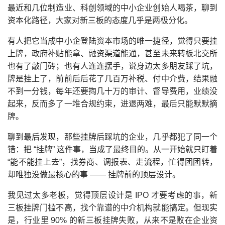
最近和几位制造业、科创领域的中小企业创始人喝茶，聊到
资本化路径，大家对新三板的态度几乎是两极分化。
有人把它当成中小企登陆资本市场的唯一捷径，觉得只要挂
上牌，政府补贴能拿、融资渠道能通，甚至未来转板北交所
也有了敲门砖；也有人连连摆手，说身边太多朋友踩了坑，
牌是挂上了，前前后后花了几百万补税、付中介费，结果融
不到一分钱，每年还要掏几十万的审计、督导费用，业绩没
起来，反而多了一堆合规约束，进退两难，最后只能默默摘
牌。
聊到最后发现，那些挂牌后踩坑的企业，几乎都犯了同一个
错：把 “挂牌” 这件事，当成了最终目的。从一开始就只盯着
“能不能挂上去”，找券商、调报表、走流程，忙得团团转，
却唯独没做最核心的事 —— 挂牌前的顶层设计。
我见过太多老板，觉得顶层设计是 IPO 才要考虑的事，
新
三板挂牌
门槛不高，找个靠谱的中介机构就能搞定。但现实
是，行业里 90% 的新三板挂牌失败，从来不是败在企业资