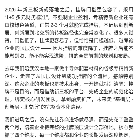
2026 年新三板新规落地之后，挂牌门槛更包容了，采用
“1+5 多元财务标准”，不强制企业盈利，专精特新企业还有
审核绿色通道，正常 2-3 个月就能完成挂牌，基础层到创新
层、创新层到北交所的转板路径也完全常态化了。很多人觉
得，门槛低了，挂牌更容易了，但恰恰是门槛越低，越考验
企业的顶层设计 —— 因为挂牌的难度降了，挂牌之后能不
能融到资、能不能实现进阶，拼的全是前期的规划和布局。
去年我们陪武汉本地一家做半导体配套材料的省级专精特新
企业，走完了从顶层设计到成功挂牌的全流程，感触特别
深。这家企业的老板也是技术出身，一开始就特别清醒：挂
牌不是目的，而是借助新三板的平台，完成企业的规范化治
理，绑定核心研发团队，拿到融资扩产，未来走 “基础层 -
创新层 - 北交所” 的完整资本化路径。
我们进场之后，没有先让券商进场做尽调，而是先花了整整
两个月，陪着企业把完整的挂牌顶层设计全部落地，核心就
抓了四个维度，每一个维度都和企业的长期发展深度绑定，