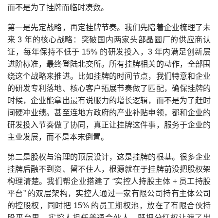
而不是为了挂牌而临时凑数。
第一是先定战略，再定挂牌节奏。我们先陪着企业梳理了未
来 3 年的核心战略：突破国内两家头部晶圆厂的供应商认
证，每年保持不低于 15% 的研发投入，3 年内满足创新层
进阶标准，最终登陆北交所。所有挂牌相关的动作，全部围
绕这个战略来推进。比如挂牌的时间节点，我们特意和企业
的研发专利落地、核心客户拓展节奏做了匹配，确保挂牌的
时候，企业能拿出最有说服力的增长逻辑，而不是为了赶时
间硬冲业绩。甚至连地方政府的产业补贴申领，都和企业的
研发投入节奏做了协同，真正让挂牌这件事，服务于企业的
主业发展，而不是本末倒置。
第二是股权与治理的顶层设计，这是挂牌的根基。很多企业
挂牌后融不到资、留不住人，根源就在于挂牌前没把股权架
构理清楚。我们帮企业搭建了 “实控人持股主体 + 员工持股
平台” 的双层架构，实控人通过一家有限公司持有主体公司
的控股权，同时把 15% 的员工期权池，放在了有限合伙持
股平台里，实控人担任普通合伙人，既把分红权让渡了出