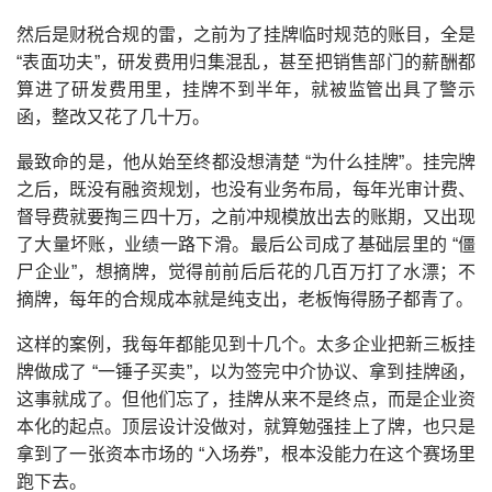
然后是财税合规的雷，之前为了挂牌临时规范的账目，全是
“表面功夫”，研发费用归集混乱，甚至把销售部门的薪酬都
算进了研发费用里，挂牌不到半年，就被监管出具了警示
函，整改又花了几十万。
最致命的是，他从始至终都没想清楚 “为什么挂牌”。挂完牌
之后，既没有融资规划，也没有业务布局，每年光审计费、
督导费就要掏三四十万，之前冲规模放出去的账期，又出现
了大量坏账，业绩一路下滑。最后公司成了基础层里的 “僵
尸企业”，想摘牌，觉得前前后后花的几百万打了水漂；不
摘牌，每年的合规成本就是纯支出，老板悔得肠子都青了。
这样的案例，我每年都能见到十几个。太多企业把新三板挂
牌做成了 “一锤子买卖”，以为签完中介协议、拿到挂牌函，
这事就成了。但他们忘了，挂牌从来不是终点，而是企业资
本化的起点。顶层设计没做对，就算勉强挂上了牌，也只是
拿到了一张资本市场的 “入场券”，根本没能力在这个赛场里
跑下去。